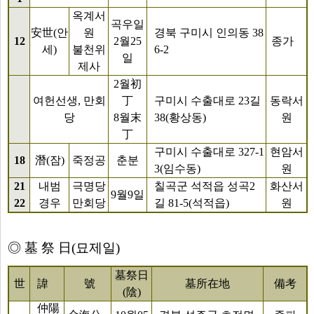
옥계서
곡우일
安世(안
원
경북 구미시 인의동 38
12
2월25
종가
세)
불천위
6-2
일
제사
2월初
여헌선생, 만회
丁
구미시 수출대로 23길
동락서
당
8월末
38(황상동)
원
丁
구미시 수출대로 327-1
현암서
18
潛(잠)
죽정공
춘분
3(임수동)
원
21
내범
극명당
칠곡군 석적읍 성곡2
화산서
9월9일
22
경우
만회당
길 81-5(석적읍)
원
◎ 墓 祭 日(묘제일)
墓祭日
世
諱
號
墓所在地
備考
(陰)
仲陽