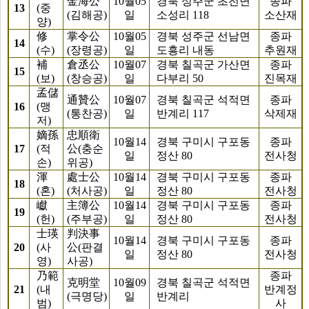
金海公
10월05
경북 성주군 초전면
종파
13
(중
(김해공)
일
소성리 118
소산재
양)
修
掌令公
10월05
경북 성주군 선남면
종파
14
(수)
(장령공)
일
도흥리 내동
추원재
補
倉丞公
10월07
경북 칠곡군 가산면
종파
15
(보)
(창승공)
일
다부리 50
진목재
孟儲
通贊公
10월07
경북 칠곡군 석적면
종파
16
(맹
(통찬공)
일
반계리 117
삭제재
저)
嫡孫
忠順衛
10월14
경북 구미시 구포동
종파
17
(적
公(충순
일
정산 80
전사청
손)
위공)
渾
處士公
10월14
경북 구미시 구포동
종파
18
(혼)
(처사공)
일
정산 80
전사청
巘
主簿公
10월14
경북 구미시 구포동
종파
19
(헌)
(주부공)
일
정산 80
전사청
士瑛
判決事
10월14
경북 구미시 구포동
종파
20
(사
公(판결
일
정산 80
전사청
영)
사공)
乃範
종파
克明堂
10월09
경북 칠곡군 석적면
21
(내
반계정
(극명당)
일
반계리
범)
사