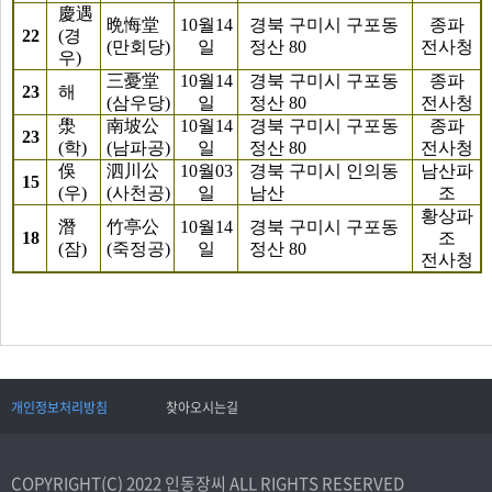
慶遇
晩悔堂
10월14
경북 구미시 구포동
종파
22
(경
(만회당)
일
정산 80
전사청
우)
三憂堂
10월14
경북 구미시 구포동
종파
23
해
(삼우당)
일
정산 80
전사청
澩
南坡公
10월14
경북 구미시 구포동
종파
23
(학)
(남파공)
일
정산 80
전사청
俁
泗川公
10월03
경북 구미시 인의동
남산파
15
(우)
(사천공)
일
남산
조
황상파
潛
竹亭公
10월14
경북 구미시 구포동
18
조
(잠)
(죽정공)
일
정산 80
전사청
개인정보처리방침
찾아오시는길
COPYRIGHT(C) 2022 인동장씨 ALL RIGHTS RESERVED