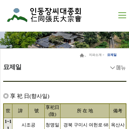
지파소개 >
묘제일
>
묘제일
◎ 享 祀 日(향사일)
享祀日
世
諱
號
所 在 地
備考
(陰)
1~1
시조공
청명일
경북 구미시 여헌로 68
옥산사
1